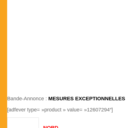
Bande-Annonce :
MESURES EXCEPTIONNELLES
[adfever type= »product » value= »12607294″]
NORD