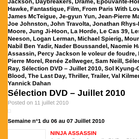
Jackson
,
Daybreakers
,
Drame
,
Epouvante-Hor
Hawke
,
Fantastique
,
Film
,
From Paris With Lo
James McTeigue
,
Je-gyun Yun
,
Jean-Pierre Ma
Joe Johnston
,
John Travolta
,
Jonathan Rhys-
Moore
,
Jung Ji-Hoon
,
La Horde
,
Le Cas 39
,
Le
Neeson
,
Logan Lerman
,
Michael Spierig
,
Mour
Nabil Ben Yadir
,
Nader Boussandel
,
Naomie Ha
Assassin
,
Percy Jackson le voleur de foudre
,
Pierre Morel
,
Renée Zellweger
,
Sam Neill
,
Séle
Ray
,
Sélection DVD – Juillet 2010
,
Sol Kyung-
Blood
,
The Last Day
,
Thriller
,
Trailer
,
Val Kilme
Yannick Dahan
Sélection DVD – Juillet 2010
Posted on 11 juillet 2010
Semaine n°1 du 06 au 07 Juillet 2010
NINJA ASSASSIN