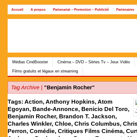
Accueil
A propos
Partenariat – Promotion – Publicité
Partenaires
Archives
Médias CinéBooster
Cinéma – DVD – Séries Tv – Jeux Vidéo
Films gratuits et légaux en streaming
Tag Archive |
"Benjamin Rocher"
Tags:
Action
,
Anthony Hopkins
,
Atom
Egoyan
,
Bande-Annonce
,
Benicio Del Toro
,
Benjamin Rocher
,
Brandon T. Jackson
,
Charles Winkler
,
Chloe
,
Chris Columbus
,
Chris
Perron
,
Comédie
,
Critiques Films Cinéma
,
Cur