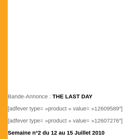
Bande-Annonce :
THE LAST DAY
[adfever type= »product » value= »12609589″]
[adfever type= »product » value= »12607276″]
Semaine n°2 du 12 au 15 Juillet 2010