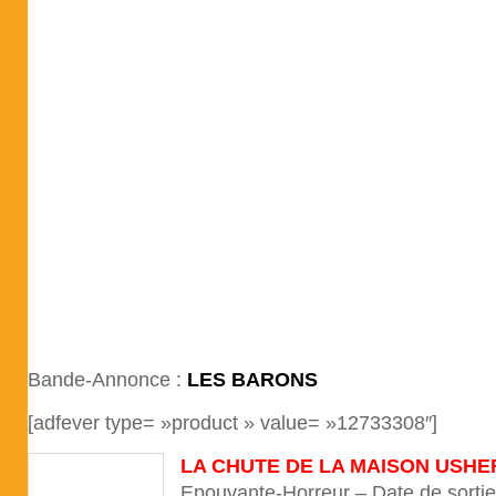
Bande-Annonce :
LES BARONS
[adfever type= »product » value= »12733308″]
LA CHUTE DE LA MAISON USHE
Epouvante-Horreur – Date de sorti