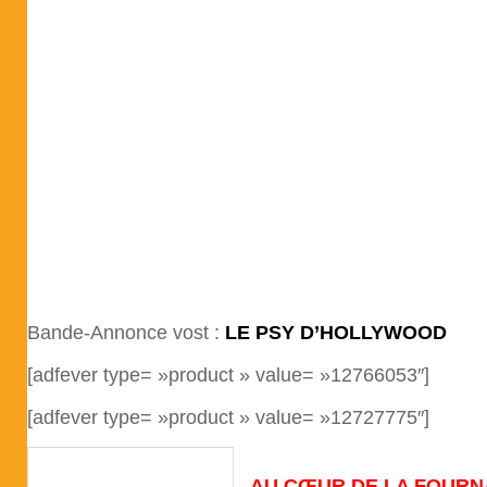
Bande-Annonce vost :
LE PSY D’HOLLYWOOD
[adfever type= »product » value= »12766053″]
[adfever type= »product » value= »12727775″]
AU CŒUR DE LA FOURNA