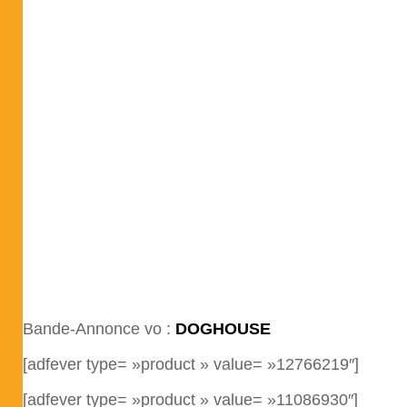
Bande-Annonce vo :
DOGHOUSE
[adfever type= »product » value= »12766219″]
[adfever type= »product » value= »11086930″]