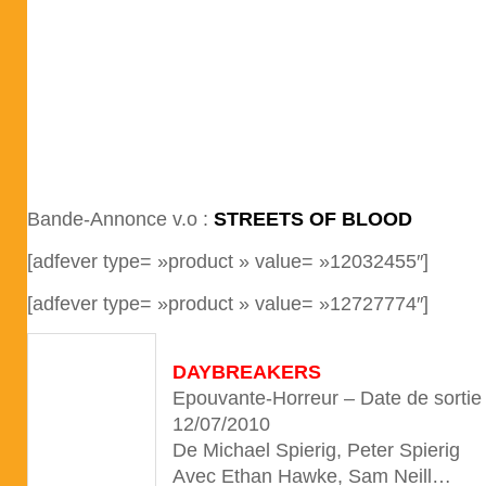
Bande-Annonce v.o :
STREETS OF BLOOD
[adfever type= »product » value= »12032455″]
[adfever type= »product » value= »12727774″]
DAYBREAKERS
Epouvante-Horreur – Date de sorti
12/07/2010
De Michael Spierig, Peter Spierig
Avec Ethan Hawke, Sam Neill…