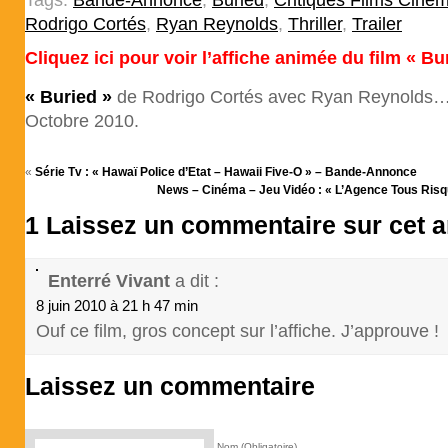
Tags:
Bande-Annonce
,
Buried
,
Critiques Films Ciné
Rodrigo Cortés
,
Ryan Reynolds
,
Thriller
,
Trailer
Cliquez ici pour voir l’affiche animée du film « Bur
« Buried »
de Rodrigo Cortés avec Ryan Reynolds… 
Octobre 2010.
«
Série Tv : « Hawaï Police d’Etat – Hawaii Five-O » – Bande-Annonce
News – Cinéma – Jeu Vidéo : « L’Agence Tous Risqu
1 Laissez un commentaire sur cet ar
Enterré Vivant
a dit :
8 juin 2010 à 21 h 47 min
Ouf ce film, gros concept sur l’affiche. J’approuve !
Laissez un commentaire
Nom (Obligatoire)