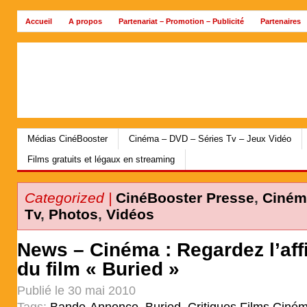
Accueil
A propos
Partenariat – Promotion – Publicité
Partenaires
Archives
Médias CinéBooster
Cinéma – DVD – Séries Tv – Jeux Vidéo
Films gratuits et légaux en streaming
Categorized |
CinéBooster Presse
,
Cinéma
Tv
,
Photos
,
Vidéos
News – Cinéma : Regardez l’af
du film « Buried »
Publié le 30 mai 2010