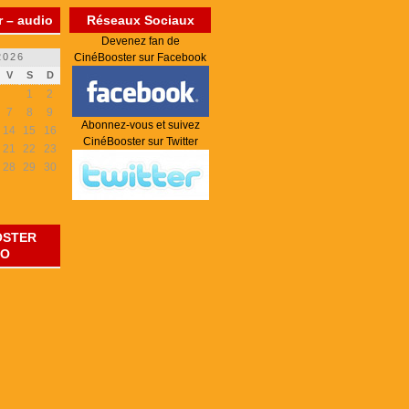
 – audio
Réseaux Sociaux
Devenez fan de
2026
CinéBooster sur Facebook
V
S
D
1
2
7
8
9
Abonnez-vous et suivez
14
15
16
CinéBooster sur Twitter
21
22
23
28
29
30
OSTER
IO