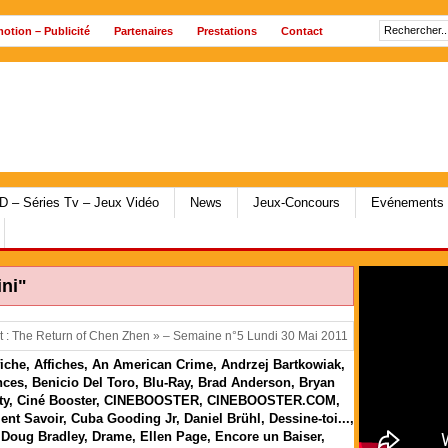
motion – Publicité
Partenaires
Prestations
Contact
 – Séries Tv – Jeux Vidéo
News
Jeux-Concours
Evénements
ini"
fiche
,
Affiches
,
An American Crime
,
Andrzej Bartkowiak
,
nces
,
Benicio Del Toro
,
Blu-Ray
,
Brad Anderson
,
Bryan
ty
,
Ciné Booster
,
CINEBOOSTER
,
CINEBOOSTER.COM
,
nt Savoir
,
Cuba Gooding Jr
,
Daniel Brühl
,
Dessine-toi...
,
,
Doug Bradley
,
Drame
,
Ellen Page
,
Encore un Baiser
,