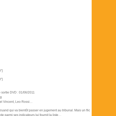
″]
″]
e sortie DVD : 01/06/2011
ig
el Vincent, Leo Rossi…
truand qui va bientôt passer en jugement au tribunal. Mais un flic
te parmi ses indicateurs lui fournit la liste…