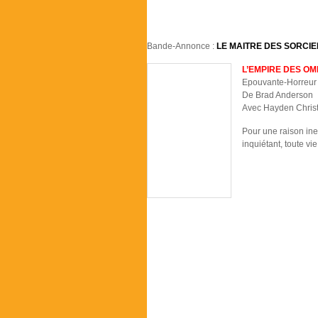
Bande-Annonce :
LE MAITRE DES SORCI
L’EMPIRE DES O
Epouvante-Horreur 
De Brad Anderson
Avec Hayden Chris
Pour une raison inex
inquiétant, toute v