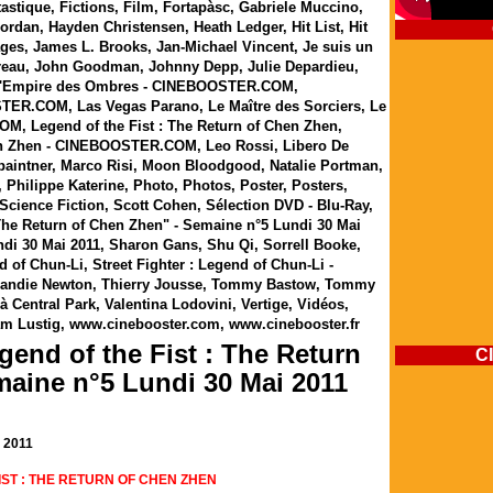
tastique
,
Fictions
,
Film
,
Fortapàsc
,
Gabriele Muccino
,
Jordan
,
Hayden Christensen
,
Heath Ledger
,
Hit List
,
Hit
ges
,
James L. Brooks
,
Jan-Michael Vincent
,
Je suis un
reau
,
John Goodman
,
Johnny Depp
,
Julie Depardieu
,
'Empire des Ombres - CINEBOOSTER.COM
,
OSTER.COM
,
Las Vegas Parano
,
Le Maître des Sorciers
,
Le
COM
,
Legend of the Fist : The Return of Chen Zhen
,
Chen Zhen - CINEBOOSTER.COM
,
Leo Rossi
,
Libero De
aintner
,
Marco Risi
,
Moon Bloodgood
,
Natalie Portman
,
,
Philippe Katerine
,
Photo
,
Photos
,
Poster
,
Posters
,
Science Fiction
,
Scott Cohen
,
Sélection DVD - Blu-Ray
,
 The Return of Chen Zhen" - Semaine n°5 Lundi 30 Mai
di 30 Mai 2011
,
Sharon Gans
,
Shu Qi
,
Sorrell Booke
,
nd of Chun-Li
,
Street Fighter : Legend of Chun-Li -
andie Newton
,
Thierry Jousse
,
Tommy Bastow
,
Tommy
à Central Park
,
Valentina Lodovini
,
Vertige
,
Vidéos
,
am Lustig
,
www.cinebooster.com
,
www.cinebooster.fr
gend of the Fist : The Return
C
maine n°5 Lundi 30 Mai 2011
 2011
IST : THE RETURN OF CHEN ZHEN