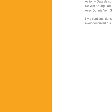
Action – Date de s
De Wai Keung Lau
Avec Donnie Yen, 
Il y a sept ans, da
avoir découvert qui