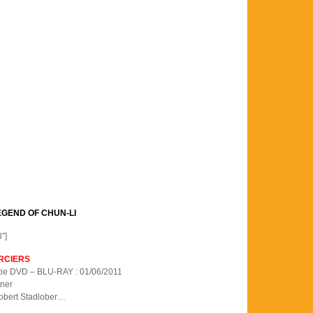
EGEND OF CHUN-LI
″]
RCIERS
tie DVD – BLU-RAY : 01/06/2011
ner
Robert Stadlober…