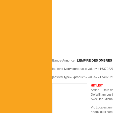
Bande-Annonce :
L’EMPIRE DES OMBRES
[adfever type= »product » value= »16370220
[adfever type= »product » value= »17497523
HIT LIST
Action – Date d
De William Lust
Avec Jan-Micha
Vic Luca est un 
ripoux qu’il comp