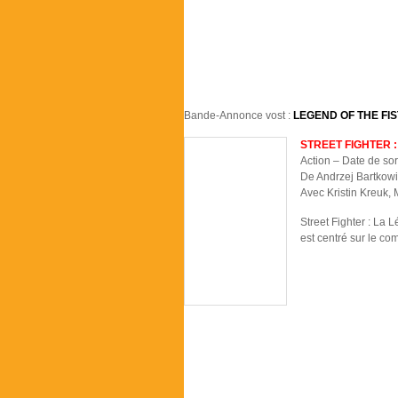
Bande-Annonce vost :
LEGEND OF THE FIS
STREET FIGHTER 
Action – Date de so
De Andrzej Bartkow
Avec Kristin Kreuk
Street Fighter : La
est centré sur le co