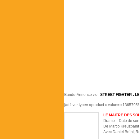
Bande-Annonce v.o :
STREET FIGHTER : L
[adfever type= »product » value= »13657958
LE MAITRE DES SO
Drame – Date de sor
De Marco Kreuzpaint
Avec Daniel Brühl, 