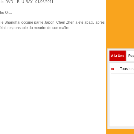
ortie DVD – BLU-RAY : 01/06/2011
Shu Qi…
ns le Shanghai occupé par le Japon, Chen Zhen a été abattu après
 était responsable du meurtre de son maître…
A la Une
Pop
Tous les