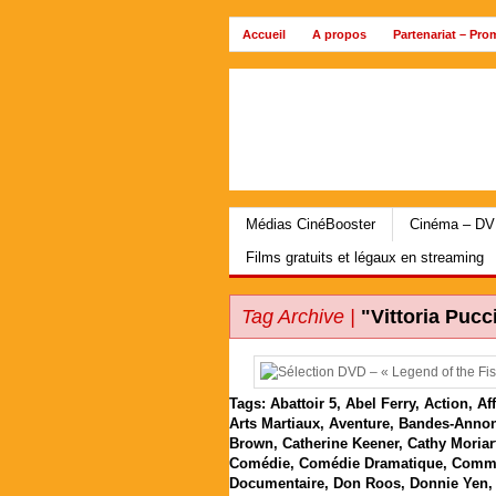
Accueil
A propos
Partenariat – Pro
Archives
Médias CinéBooster
Cinéma – DVD
Films gratuits et légaux en streaming
Tag Archive |
"Vittoria Pucc
Tags:
Abattoir 5
,
Abel Ferry
,
Action
,
Af
Arts Martiaux
,
Aventure
,
Bandes-Anno
Brown
,
Catherine Keener
,
Cathy Moriar
Comédie
,
Comédie Dramatique
,
Comme
Documentaire
,
Don Roos
,
Donnie Yen