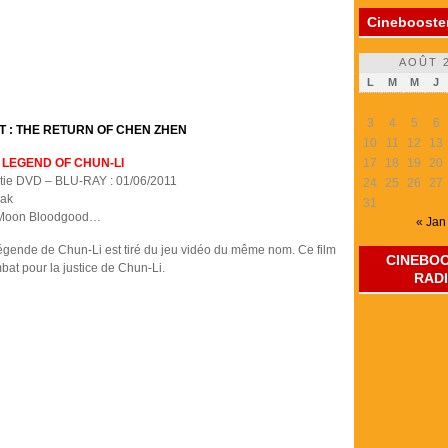
Cinebooster
AOÛT 
L
M
M
J
3
4
5
6
T : THE RETURN OF CHEN ZHEN
10
11
12
13
: LEGEND OF CHUN-LI
17
18
19
20
rtie DVD – BLU-RAY : 01/06/2011
24
25
26
27
iak
31
, Moon Bloodgood…
« Jan
 Légende de Chun-Li est tiré du jeu vidéo du même nom. Ce film
CINEBO
mbat pour la justice de Chun-Li.
RAD