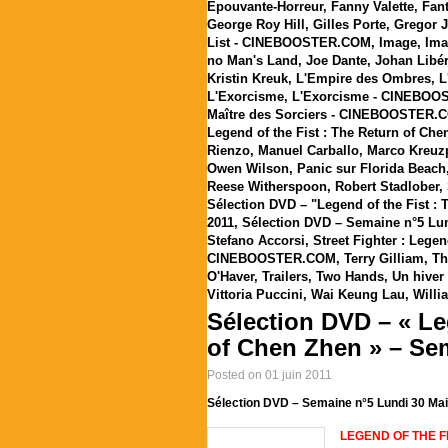
Epouvante-Horreur
,
Fanny Valette
,
Fan
George Roy Hill
,
Gilles Porte
,
Gregor 
List - CINEBOOSTER.COM
,
Image
,
Ima
no Man's Land
,
Joe Dante
,
Johan Libé
Kristin Kreuk
,
L'Empire des Ombres
,
L
L'Exorcisme
,
L'Exorcisme - CINEBO
Maître des Sorciers - CINEBOOSTER.
Legend of the Fist : The Return of 
Rienzo
,
Manuel Carballo
,
Marco Kreuzp
Owen Wilson
,
Panic sur Florida Beach
Reese Witherspoon
,
Robert Stadlober
,
Sélection DVD – "Legend of the Fist :
2011
,
Sélection DVD – Semaine n°5 Lun
Stefano Accorsi
,
Street Fighter : Lege
CINEBOOSTER.COM
,
Terry Gilliam
,
Th
O'Haver
,
Trailers
,
Two Hands
,
Un hiver 
Vittoria Puccini
,
Wai Keung Lau
,
Willi
Sélection DVD – « Le
of Chen Zhen » – Se
Posted on 01 juin 2011
Sélection DVD – Semaine n°5 Lundi 30 Mai
LEGEND OF THE F